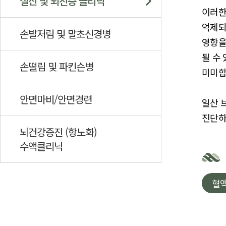
실신 및 뇌전증 클리닉
이러한
억제되
손발저림 및 말초신경병
영향을
될 수
손떨림 및 파킨슨병
미미합
안면마비/안면경련
일산 
진단하
뇌건강증진 (항노화)
수액클리닉
혈