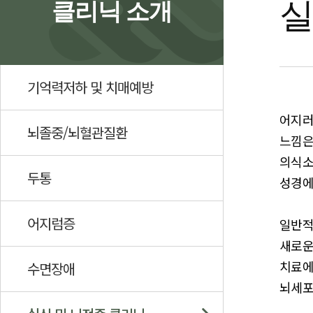
실
클리닉 소개
기억력저하 및 치매예방
어지러
뇌졸중/뇌혈관질환
느낌은
의식소
두통
성경에
어지럼증
일반적
새로운
치료에
수면장애
뇌세포